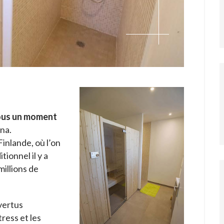
Sau
ous un moment
na.
Finlande, où l’on
ionnel il y a
illions de
vertus
tress et les