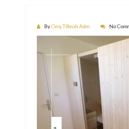
By
Cinq Tilleuls Adm
No Com