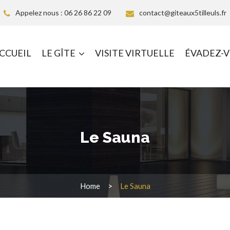
Appelez nous : 06 26 86 22 09
contact@giteaux5tilleuls.fr
CCUEIL
LE GÎTE
VISITE VIRTUELLE
ÉVADEZ-
Le Sauna
Home
Le Sauna