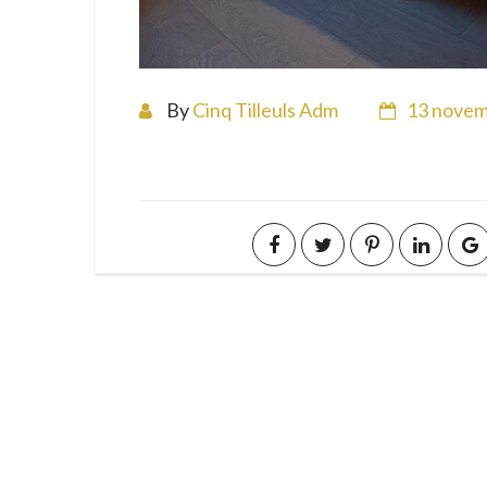
By
Cinq Tilleuls Adm
13 novem