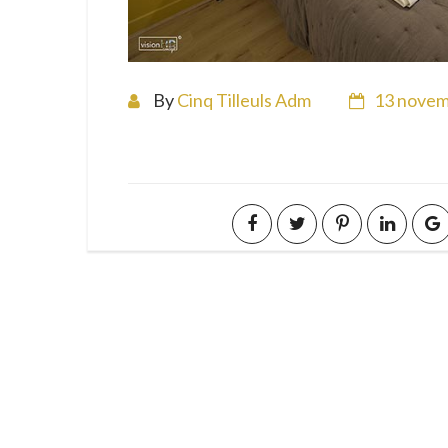
By
Cinq Tilleuls Adm
13 novem